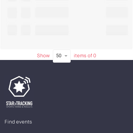
50
Show
items of
0
Find events