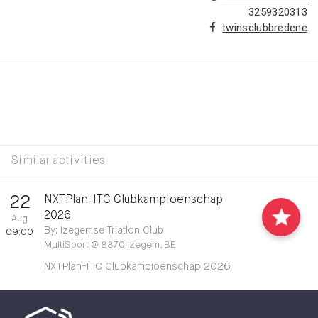
3259320313
twinsclubbredene
Similar activities
22
NXTPlan-ITC Clubkampioenschap
2026
Aug
By
:
Izegemse Triatlon Club
09:00
MultiSport
@
8870 Izegem, BE
NXTPlan-ITC Clubkampioenschap 2026