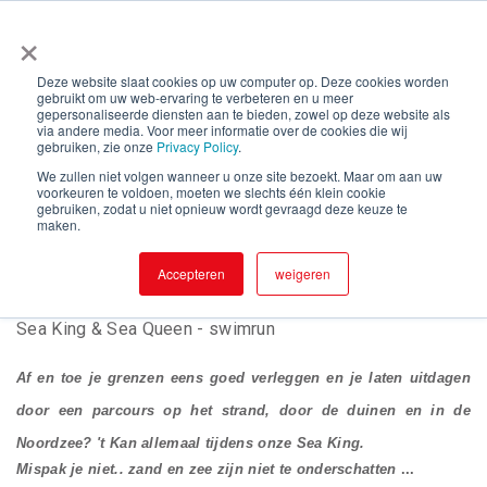
×
Deze website slaat cookies op uw computer op. Deze cookies worden
gebruikt om uw web-ervaring te verbeteren en u meer
Sea King & Sea Queen - swimrun
gepersonaliseerde diensten aan te bieden, zowel op deze website als
via andere media. Voor meer informatie over de cookies die wij
gebruiken, zie onze
Privacy Policy
.
We zullen niet volgen wanneer u onze site bezoekt. Maar om aan uw
voorkeuren te voldoen, moeten we slechts één klein cookie
gebruiken, zodat u niet opnieuw wordt gevraagd deze keuze te
12
Sea King & Sea Queen - swimrun
maken.
Jul
By : Twins Club vzw
10:00
Accepteren
weigeren
Sea King & Sea Queen - swimrun
Af en toe je grenzen eens goed verleggen en je laten uitdagen
door een parcours op het strand, door de duinen en in de
Noordzee? 't Kan allemaal tijdens onze Sea King.
Mispak je niet.. zand en zee zijn niet te onderschatten
...