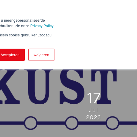
NL
FR
EN
n u meer gepersonaliseerde
tar Tracking
Contact us
Sign in
ebruiken, zie onze
Privacy Policy
.
lein cookie gebruiken, zodat u
Accepteren
weigeren
17
Jul
2023