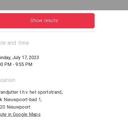
Show results
te and time
nday, July 17, 2023
00 PM - 9:55 PM
cation
randjutter t.h.v. het sportstrand
,
jk Nieuwpoort-bad 1
,
20 Nieuwpoort
ute in Google Maps