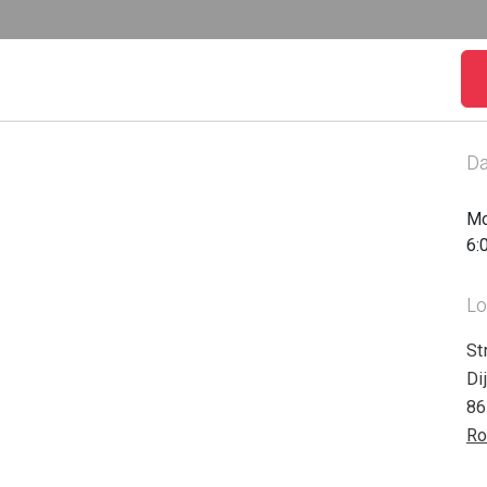
Da
Mo
6:
Lo
St
Di
86
Ro