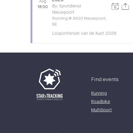
2026
Aug
By
:
Sportdienst
18:00
Nieuwpoort
Running
@
8620 Nieuwpoort,
BE
Loopcriterium van de Kust 2026
Find events
Running
Roadbike
MultiSport