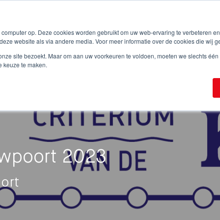
w computer op. Deze cookies worden gebruikt om uw web-ervaring te verbeteren e
Browse all events
For organizers
About S
deze website als via andere media. Voor meer informatie over de cookies die wij g
onze site bezoekt. Maar om aan uw voorkeuren te voldoen, moeten we slechts één k
e keuze te maken.
uwpoort 2023
ort