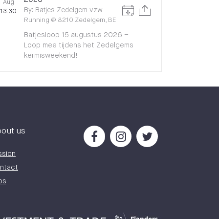
2026
Aug
By
:
Batjes Zedelgem vzw
13:30
Running
@
8210 Zedelgem, BE
Batjesloop 15 augustus 2026 –
Loop mee tijdens het Zedelgems
kermisweekend!
out us
ssion
ntact
bs