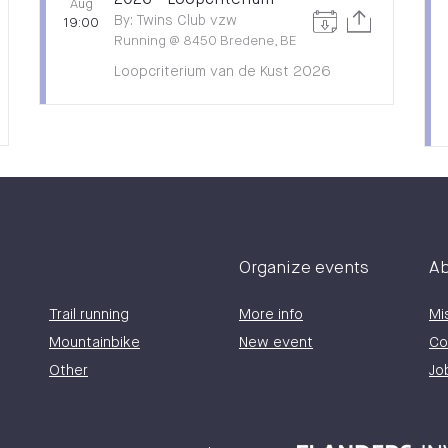
2026 - Loopcriterium
Aug
By
:
Twins Club vzw
19:00
Running
@
8450 Bredene, BE
Loopcriterium van de Kust 2026
Organize events
Ab
Trail running
More info
Mi
Mountainbike
New event
Co
Other
Jo