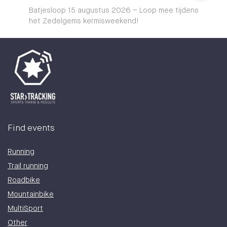
Batjesloop 15 augustus 2026 – Loop mee tijdens
het Zedelgems kermisweekend!
Find events
Running
Trail running
Roadbike
Mountainbike
MultiSport
Other