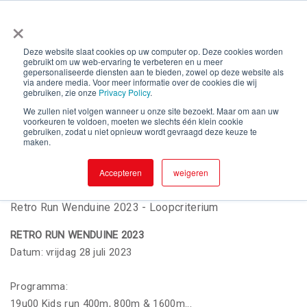
×
Deze website slaat cookies op uw computer op. Deze cookies worden
gebruikt om uw web-ervaring te verbeteren en u meer
Retro Run Wenduine 2023 - Loopcriterium
gepersonaliseerde diensten aan te bieden, zowel op deze website als
via andere media. Voor meer informatie over de cookies die wij
gebruiken, zie onze
Privacy Policy
.
We zullen niet volgen wanneer u onze site bezoekt. Maar om aan uw
voorkeuren te voldoen, moeten we slechts één klein cookie
gebruiken, zodat u niet opnieuw wordt gevraagd deze keuze te
28
Retro Run Wenduine 2023 -
maken.
Loopcriterium
Jul
By : Sportdienst De Haan
19:00
Accepteren
weigeren
Retro Run Wenduine 2023 - Loopcriterium
RETRO RUN WENDUINE 2023
Datum: vrijdag 28 juli 2023
Programma:
19u00 Kids run 400m, 800m & 1600
m
...