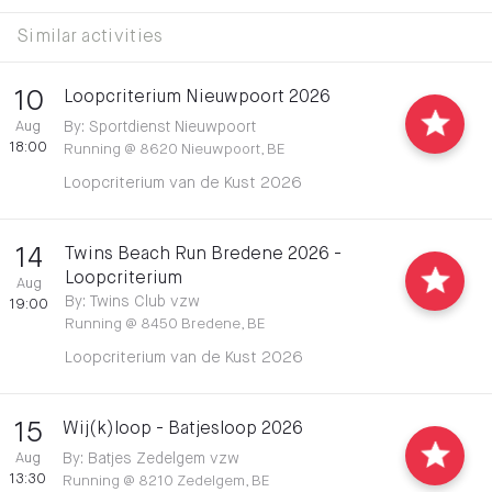
Similar activities
10
Loopcriterium Nieuwpoort 2026
Aug
By
:
Sportdienst Nieuwpoort
18:00
Running
@
8620 Nieuwpoort, BE
Loopcriterium van de Kust 2026
14
Twins Beach Run Bredene 2026 -
Loopcriterium
Aug
By
:
Twins Club vzw
19:00
Running
@
8450 Bredene, BE
Loopcriterium van de Kust 2026
15
Wij(k)loop - Batjesloop 2026
Aug
By
:
Batjes Zedelgem vzw
13:30
Running
@
8210 Zedelgem, BE