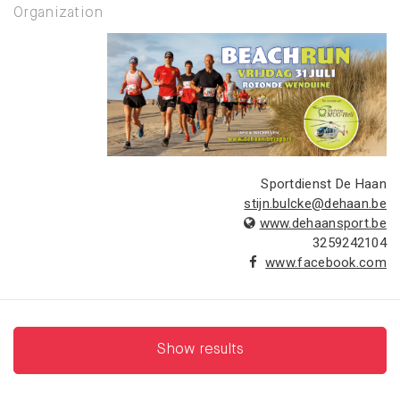
Organization
Sportdienst De Haan
stijn.bulcke@dehaan.be
www.dehaansport.be
3259242104
www.facebook.com
Show results