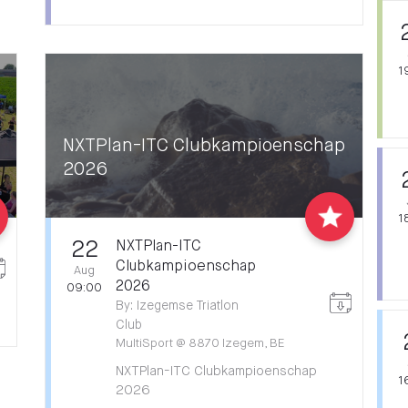
1
NXTPlan-ITC Clubkampioenschap
2026
1
22
NXTPlan-ITC
Clubkampioenschap
Aug
2026
09:00
By
:
Izegemse Triatlon
Club
MultiSport
@
8870 Izegem, BE
NXTPlan-ITC Clubkampioenschap
1
2026