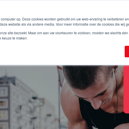
w computer op. Deze cookies worden gebruikt om uw web-ervaring te verbeteren e
Browse all events
For organizers
About S
deze website als via andere media. Voor meer informatie over de cookies die wij g
onze site bezoekt. Maar om aan uw voorkeuren te voldoen, moeten we slechts één k
e keuze te maken.