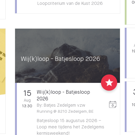
0
Loopcriterium van de Kust 2026
1
Wij(k)loop - Batjesloop 2026
15
Wij(k)loop - Batjesloop
2026
Aug
1
By
:
Batjes Zedelgem vzw
13:30
Running
@
8210 Zedelgem, BE
Batjesloop 15 augustus 2026 –
Loop mee tijdens het Zedelgems
kermisweekend!