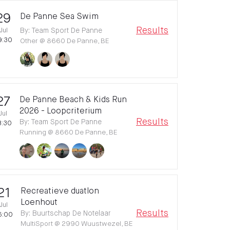
29
De Panne Sea Swim
Results
Jul
By
:
Team Sport De Panne
9:30
Other
@
8660 De Panne, BE
27
De Panne Beach & Kids Run
2026 - Loopcriterium
Jul
Results
By
:
Team Sport De Panne
8:30
Running
@
8660 De Panne, BE
21
Recreatieve duatlon
Loenhout
Jul
Results
By
:
Buurtschap De Notelaar
6:00
MultiSport
@
2990 Wuustwezel, BE