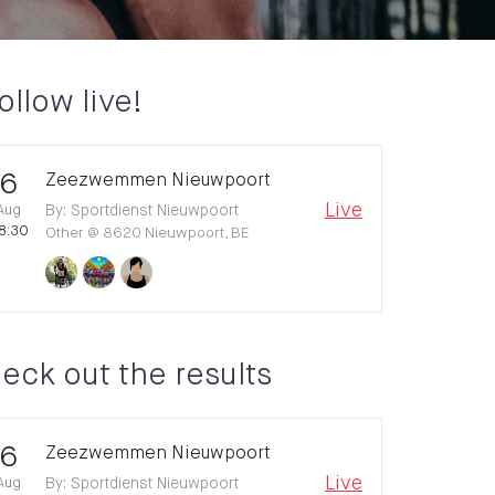
ollow live!
6
Zeezwemmen Nieuwpoort
Live
Aug
By
:
Sportdienst Nieuwpoort
8:30
Other
@
8620 Nieuwpoort, BE
eck out the results
6
Zeezwemmen Nieuwpoort
Live
Aug
By
:
Sportdienst Nieuwpoort