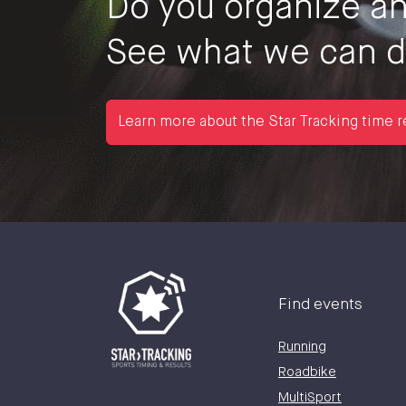
Do you organize an
See what we can do
Learn more about the Star Tracking time r
Find events
Running
Roadbike
MultiSport