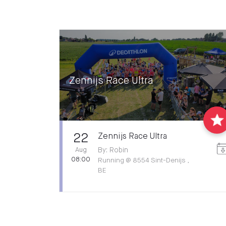
Zennijs Race Ultra
22
Zennijs Race Ultra
Aug
By
:
Robin
08:00
Running
@
8554 Sint-Denijs ,
BE