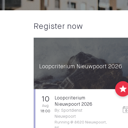
Register now
Loopcriterium Nieuwpoort 2026
10
Loopcriterium
Nieuwpoort 2026
Aug
By
:
Sportdienst
18:00
Nieuwpoort
Running
@
8620 Nieuwpoort,