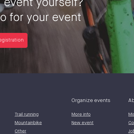
 event yourself
?
 for your event
egistration
Organize events
Ab
Trail running
More info
Mi
Mountainbike
New event
Co
Other
Jo