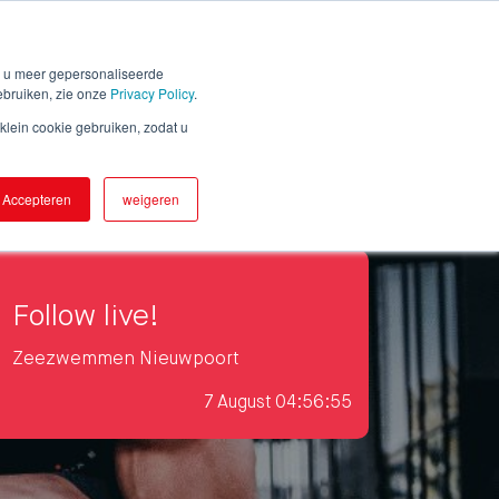
NL
FR
EN
n u meer gepersonaliseerde
tar Tracking
Contact us
Sign in
ebruiken, zie onze
Privacy Policy
.
lein cookie gebruiken, zodat u
Accepteren
weigeren
Follow live!
Zeezwemmen Nieuwpoort
7
August
04:56:56