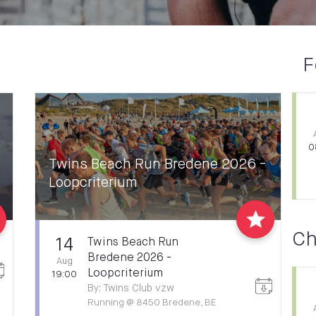
F
0
Twins Beach Run Bredene 2026 -
Loopcriterium
Ch
14
Twins Beach Run
Bredene 2026 -
Aug
Loopcriterium
19:00
By
:
Twins Club vzw
Running
@
8450 Bredene, BE