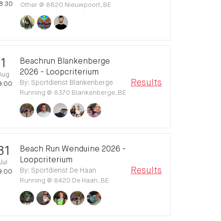
8:30
Other
@
8620 Nieuwpoort, BE
1
Beachrun Blankenberge
2026 - Loopcriterium
Aug
Results
By
:
Sportdienst Blankenberge
9:00
Running
@
8370 Blankenberge, BE
31
Beach Run Wenduine 2026 -
Loopcriterium
Jul
Results
By
:
Sportdienst De Haan
9:00
Running
@
8420 De Haan, BE