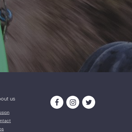
out us
ssion
ntact
bs