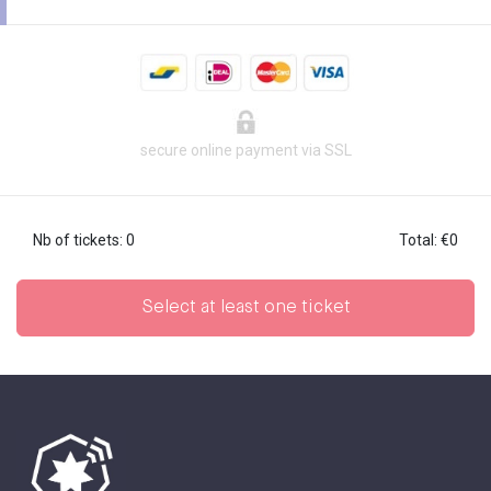
secure online payment via SSL
Nb of tickets
:
0
Total
:
€
0
Select at least one ticket