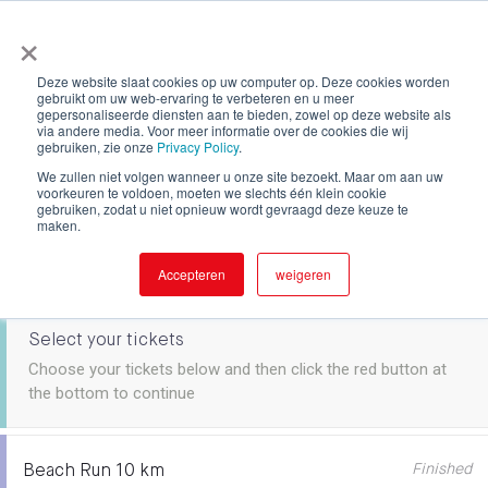
×
Deze website slaat cookies op uw computer op. Deze cookies worden
gebruikt om uw web-ervaring te verbeteren en u meer
De Panne Beach & Kids Run 2026 -
gepersonaliseerde diensten aan te bieden, zowel op deze website als
via andere media. Voor meer informatie over de cookies die wij
Loopcriterium
gebruiken, zie onze
Privacy Policy
.
We zullen niet volgen wanneer u onze site bezoekt. Maar om aan uw
voorkeuren te voldoen, moeten we slechts één klein cookie
gebruiken, zodat u niet opnieuw wordt gevraagd deze keuze te
27
De Panne Beach & Kids Run 2026
maken.
- Loopcriterium
Jul
By : Team Sport De Panne
18:30
Accepteren
weigeren
Select your tickets
Choose your tickets below and then click the red button at
the bottom to continue
Finished
Beach Run 10 km