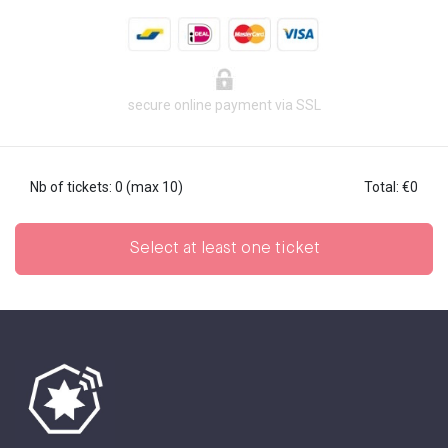
secure online payment via SSL
Nb of tickets
:
0
(max 10)
Total
:
€
0
Select at least one ticket