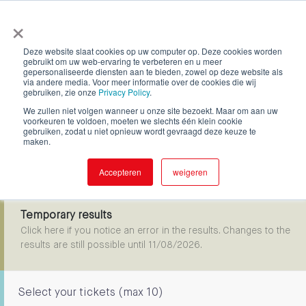
×
Deze website slaat cookies op uw computer op. Deze cookies worden
gebruikt om uw web-ervaring te verbeteren en u meer
Zeezwemmen Nieuwpoort
gepersonaliseerde diensten aan te bieden, zowel op deze website als
via andere media. Voor meer informatie over de cookies die wij
gebruiken, zie onze
Privacy Policy
.
We zullen niet volgen wanneer u onze site bezoekt. Maar om aan uw
voorkeuren te voldoen, moeten we slechts één klein cookie
gebruiken, zodat u niet opnieuw wordt gevraagd deze keuze te
6
Zeezwemmen Nieuwpoort
maken.
Aug
By : Sportdienst Nieuwpoort
08:30
Accepteren
weigeren
Temporary results
Click here if you notice an error in the results. Changes to the
results are still possible until
11/08/2026
.
Select your tickets (max 10)